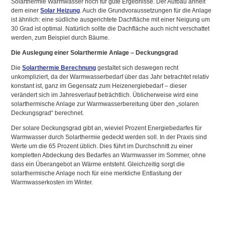
Solarthermie Warmwasser noch für gute Ergebnisse. Der Aufbau ähnelt
dem einer
Solar Heizung
. Auch die Grundvoraussetzungen für die Anlage
ist ähnlich: eine südliche ausgerichtete Dachfläche mit einer Neigung um
30 Grad ist optimal. Natürlich sollte die Dachfläche auch nicht verschattet
werden, zum Beispiel durch Bäume.
Die Auslegung einer Solarthermie Anlage – Deckungsgrad
Die
Solarthermie Berechnung
gestaltet sich deswegen recht
unkompliziert, da der Warmwasserbedarf über das Jahr betrachtet relativ
konstant ist, ganz im Gegensatz zum Heizenergiebedarf – dieser
verändert sich im Jahresverlauf beträchtlich. Üblicherweise wird eine
solarthermische Anlage zur Warmwasserbereitung über den „solaren
Deckungsgrad“ berechnet.
Der solare Deckungsgrad gibt an, wieviel Prozent Energiebedarfes für
Warmwasser durch Solarthermie gedeckt werden soll. In der Praxis sind
Werte um die 65 Prozent üblich. Dies führt im Durchschnitt zu einer
kompletten Abdeckung des Bedarfes an Warmwasser im Sommer, ohne
dass ein Überangebot an Wärme entsteht. Gleichzeitig sorgt die
solarthermische Anlage noch für eine merkliche Entlastung der
Warmwasserkosten im Winter.