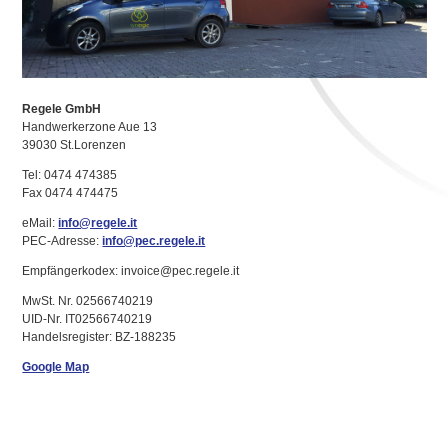
Regele GmbH
Handwerkerzone Aue 13
39030 St.Lorenzen
Tel: 0474 474385
Fax 0474 474475
eMail:
info@regele.it
PEC-Adresse:
info@pec.regele.it
Empfängerkodex: invoice@pec.regele.it
MwSt. Nr. 02566740219
UID-Nr. IT02566740219
Handelsregister: BZ-188235
Google Map